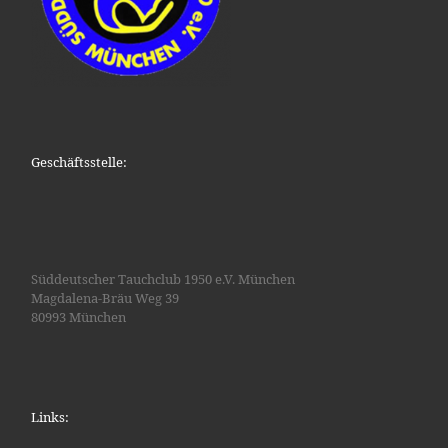
Geschäftsstelle:
Süddeutscher Tauchclub 1950 e.V. München
Magdalena-Bräu Weg 39
80993 München
Links: