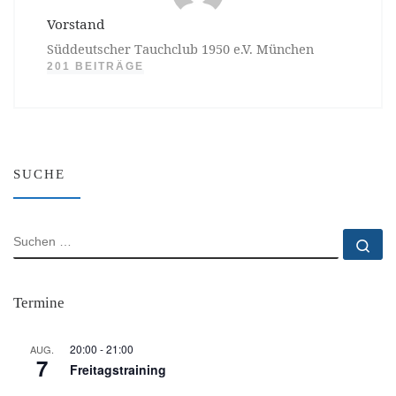
Vorstand
Süddeutscher Tauchclub 1950 e.V. München
201 BEITRÄGE
SUCHE
SUCHE
Su
Termine
20:00
-
21:00
AUG.
7
Freitagstraining