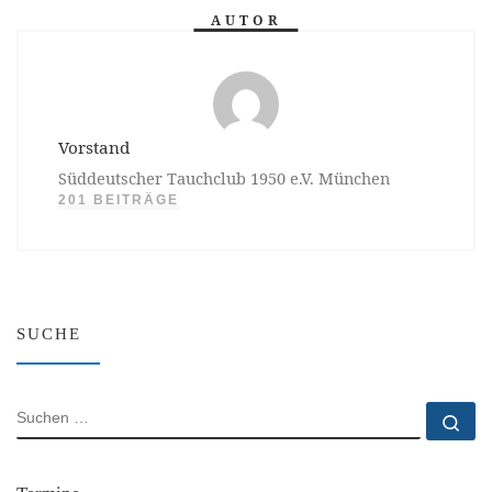
AUTOR
Vorstand
Süddeutscher Tauchclub 1950 e.V. München
201 BEITRÄGE
SUCHE
SUCHE
Su