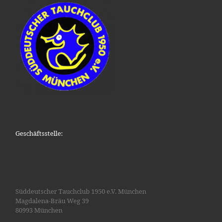
Geschäftsstelle:
Süddeutscher Tauchclub 1950 e.V. München
Magdalena-Bräu Weg 39
80993 München