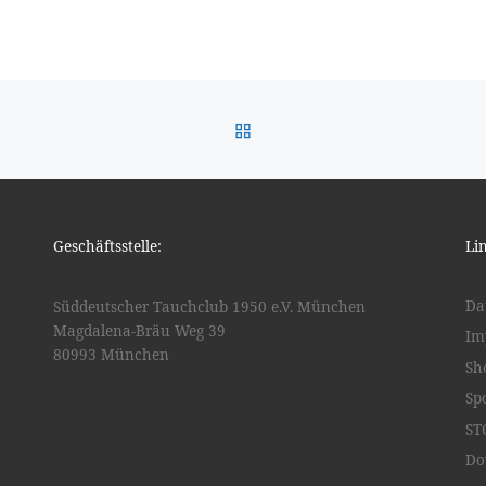
ZURÜCK ZUR BEITRAGSL
Geschäftsstelle:
Li
Da
Süddeutscher Tauchclub 1950 e.V. München
Magdalena-Bräu Weg 39
Im
80993 München
Sh
Sp
ST
Do