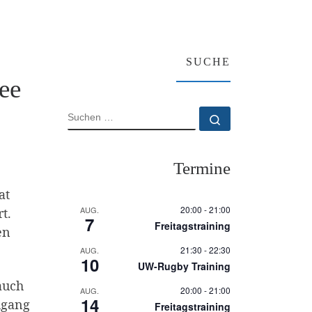
SUCHE
ee
SUCHE
Suchen …
Termine
at
20:00
-
21:00
AUG.
t.
7
Freitagstraining
en
21:30
-
22:30
AUG.
10
UW-Rugby Training
auch
20:00
-
21:00
AUG.
14
hgang
Freitagstraining