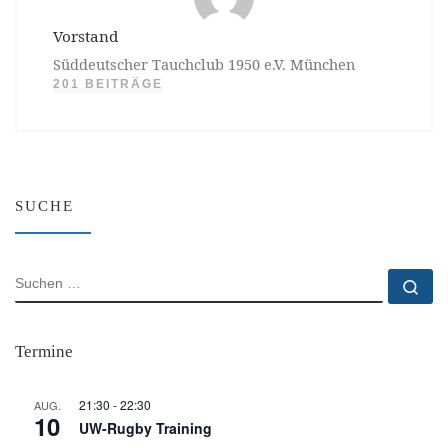
Vorstand
Süddeutscher Tauchclub 1950 e.V. München
201 BEITRÄGE
SUCHE
SUCHE
Su
Termine
21:30
-
22:30
AUG.
10
UW-Rugby Training