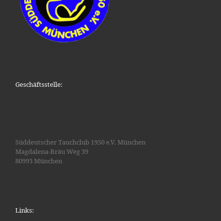
Geschäftsstelle:
Süddeutscher Tauchclub 1950 e.V. München
Magdalena-Bräu Weg 39
80993 München
Links: