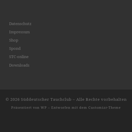
Datenschutz
Impressum
Shop
Spond
STC-online
Downloads
© 2026
Süddeutscher Tauchclub
– Alle Rechte vorbehalten
Präsentiert von
WP
– Entworfen mit dem
Customizr-Theme