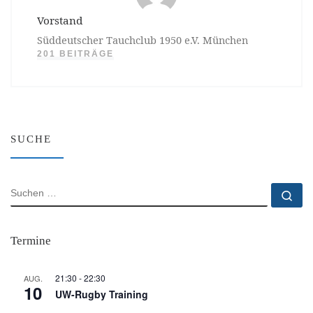
Vorstand
Süddeutscher Tauchclub 1950 e.V. München
201 BEITRÄGE
SUCHE
SUCHE
Su
Termine
21:30
-
22:30
AUG.
10
UW-Rugby Training