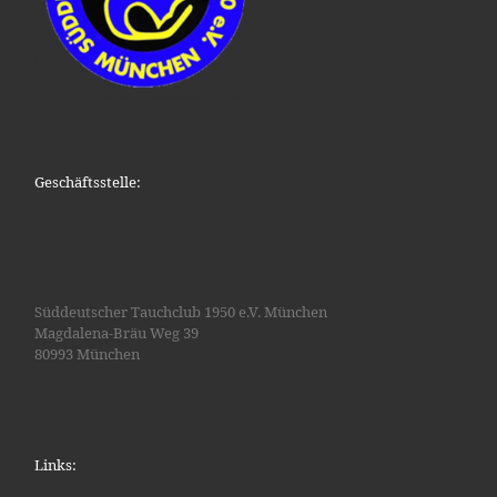
Geschäftsstelle:
Süddeutscher Tauchclub 1950 e.V. München
Magdalena-Bräu Weg 39
80993 München
Links: