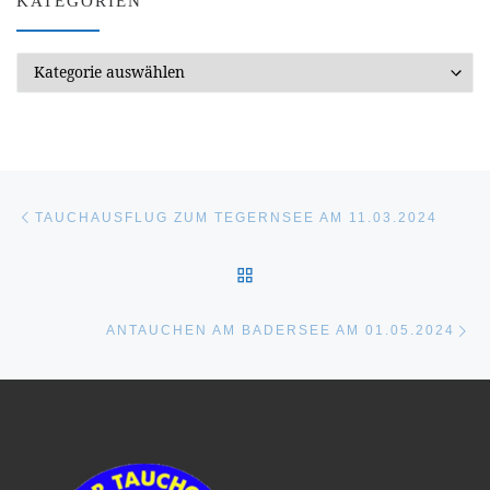
KATEGORIEN
Kategorien
Beitragsnavigation
Vorheriger Beitrag
TAUCHAUSFLUG ZUM TEGERNSEE AM 11.03.2024
ZURÜCK ZUR BEITRAGSL
Nä
ANTAUCHEN AM BADERSEE AM 01.05.2024