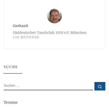
Gerhard
Süddeutscher Tauchclub 1950 e.V. München
130 BEITRÄGE
SUCHE
SUCHE
Su
Termine