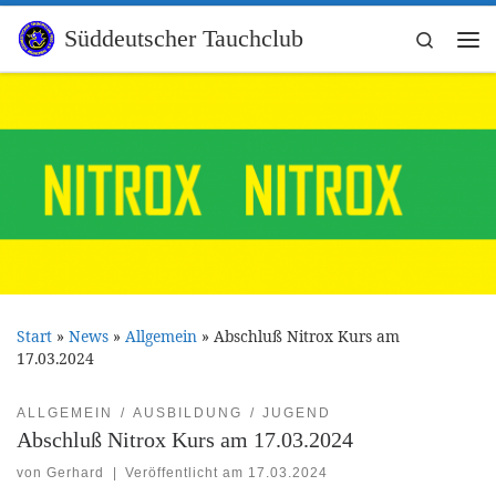
Zum Inhalt springen
Süddeutscher Tauchclub
Search
Me
Start
»
News
»
Allgemein
»
Abschluß Nitrox Kurs am
17.03.2024
ALLGEMEIN
AUSBILDUNG
JUGEND
Abschluß Nitrox Kurs am 17.03.2024
von
Gerhard
|
Veröffentlicht am
17.03.2024