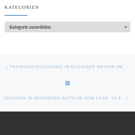
KATEGORIEN
Kategorien
Beitragsnavigation
Vorheriger Beitrag
TRAININGSTAUCHGANG IM ECHINGER WEIHER AM 08.09.2019
ZURÜCK ZUR BEITRAGSL
Nä
TAUCHEN IM BERGWERK NUTTLAR VOM 13.09.-15.09.2019