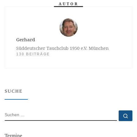
AUTOR
Gerhard
Süddeutscher Tauchclub 1950 e.V. München
130 BEITRÄGE
SUCHE
SUCHE
Su
Termine