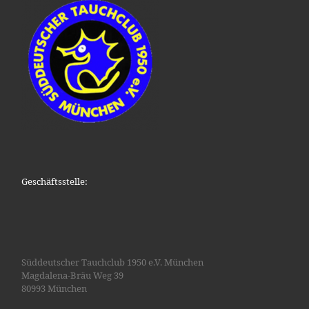
Geschäftsstelle:
Süddeutscher Tauchclub 1950 e.V. München
Magdalena-Bräu Weg 39
80993 München