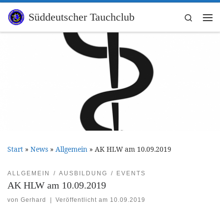
Zum Inhalt springen
Süddeutscher Tauchclub
Search
Me
Start
»
News
»
Allgemein
»
AK HLW am 10.09.2019
ALLGEMEIN
AUSBILDUNG
EVENTS
AK HLW am 10.09.2019
von
Gerhard
|
Veröffentlicht am
10.09.2019