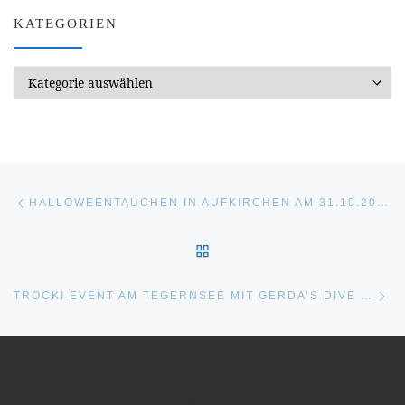
KATEGORIEN
Kategorien
Beitragsnavigation
Vorheriger Beitrag
HALLOWEENTAUCHEN IN AUFKIRCHEN AM 31.10.2023
ZURÜCK ZUR BEITRAGSL
Nä
TROCKI EVENT AM TEGERNSEE MIT GERDA’S DIVE SHOP