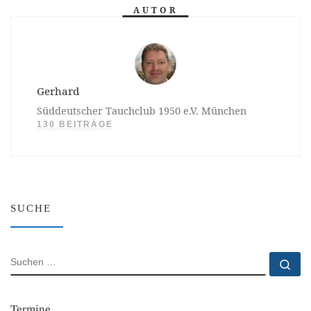
AUTOR
Gerhard
Süddeutscher Tauchclub 1950 e.V. München
130 BEITRÄGE
SUCHE
SUCHE
Su
Termine