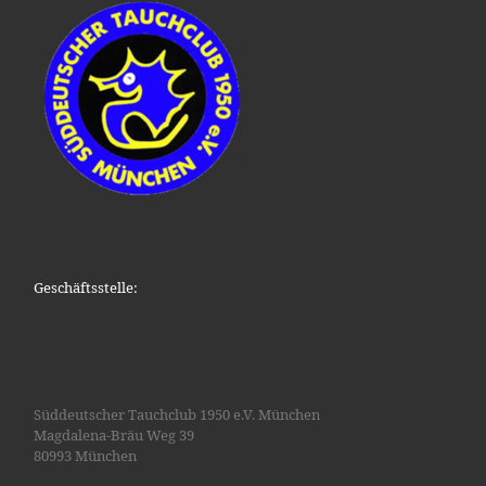
Geschäftsstelle:
Süddeutscher Tauchclub 1950 e.V. München
Magdalena-Bräu Weg 39
80993 München