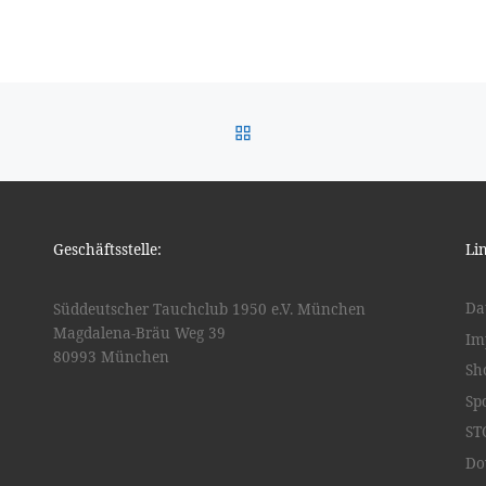
ZURÜCK ZUR BEITRAGSL
Geschäftsstelle:
Li
Da
Süddeutscher Tauchclub 1950 e.V. München
Magdalena-Bräu Weg 39
Im
80993 München
Sh
Sp
ST
Do