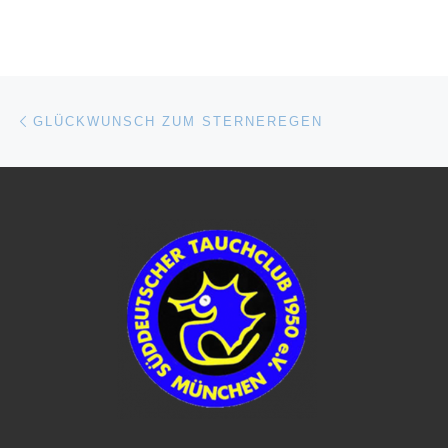
Beitragsnavigation
Vorheriger Beitrag
GLÜCKWUNSCH ZUM STERNEREGEN