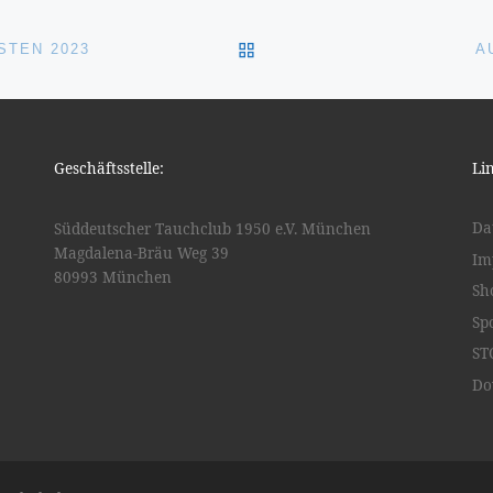
ZURÜCK ZUR BEITRAGSL
STEN 2023
A
Geschäftsstelle:
Li
Da
Süddeutscher Tauchclub 1950 e.V. München
Magdalena-Bräu Weg 39
Im
80993 München
Sh
Sp
ST
Do