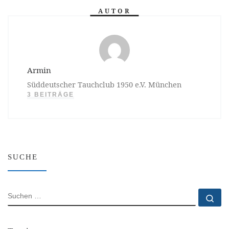
AUTOR
Armin
Süddeutscher Tauchclub 1950 e.V. München
3 BEITRÄGE
SUCHE
SUCHE
Su