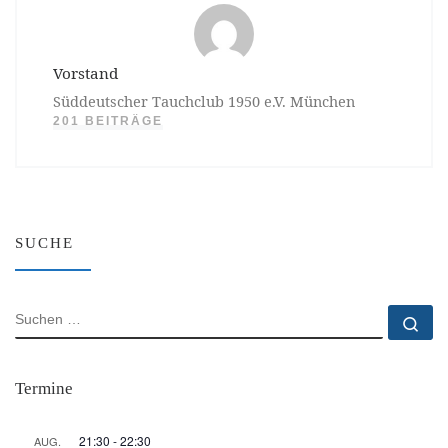
Vorstand
Süddeutscher Tauchclub 1950 e.V. München
201 BEITRÄGE
SUCHE
SUCHE
Su
Termine
21:30
-
22:30
AUG.