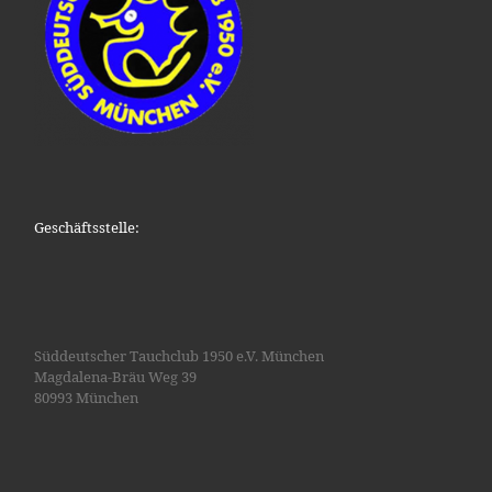
Geschäftsstelle:
Süddeutscher Tauchclub 1950 e.V. München
Magdalena-Bräu Weg 39
80993 München