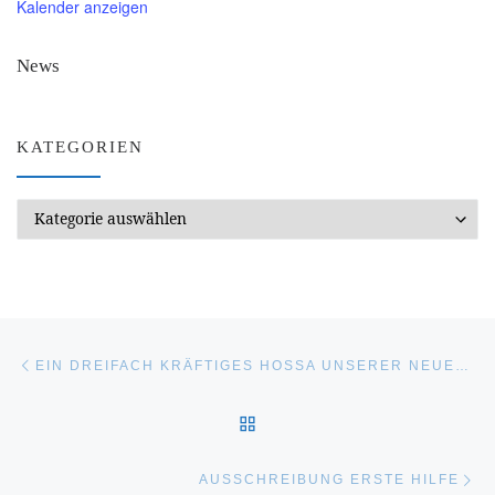
Kalender anzeigen
News
KATEGORIEN
Kategorien
Beitragsnavigation
Vorheriger Beitrag
EIN DREIFACH KRÄFTIGES HOSSA UNSERER NEUEN TL1-TAUCHLEHRERIN
ZURÜCK ZUR BEITRAGSL
Nä
AUSSCHREIBUNG ERSTE HILFE