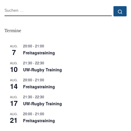
SUCHE
Su
Termine
20:00
-
21:00
AUG.
7
Freitagstraining
21:30
-
22:30
AUG.
10
UW-Rugby Training
20:00
-
21:00
AUG.
14
Freitagstraining
21:30
-
22:30
AUG.
17
UW-Rugby Training
20:00
-
21:00
AUG.
21
Freitagstraining