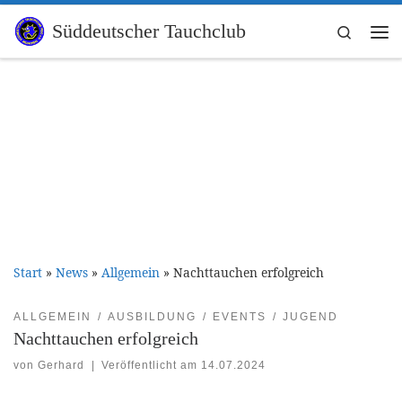
Zum Inhalt springen
Süddeutscher Tauchclub
Search
Me
Start
»
News
»
Allgemein
»
Nachttauchen erfolgreich
ALLGEMEIN
AUSBILDUNG
EVENTS
JUGEND
Nachttauchen erfolgreich
von
Gerhard
|
Veröffentlicht am
14.07.2024