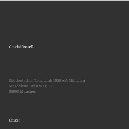
Geschäftsstelle:
Süddeutscher Tauchclub 1950 e.V. München
Magdalena-Bräu Weg 39
80993 München
Links: