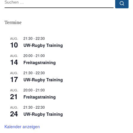
SUCHE
Su
Termine
21:30
-
22:30
AUG.
10
UW-Rugby Training
20:00
-
21:00
AUG.
14
Freitagstraining
21:30
-
22:30
AUG.
17
UW-Rugby Training
20:00
-
21:00
AUG.
21
Freitagstraining
21:30
-
22:30
AUG.
24
UW-Rugby Training
Kalender anzeigen