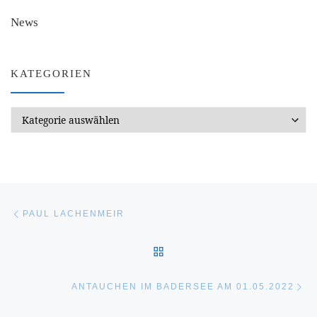
News
KATEGORIEN
Kategorien
Beitragsnavigation
Vorheriger Beitrag
PAUL LACHENMEIR
ZURÜCK ZUR BEITRAGSL
Nä
ANTAUCHEN IM BADERSEE AM 01.05.2022