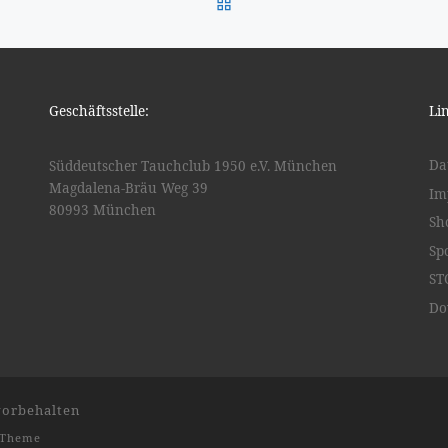
ZURÜCK ZUR BEITRAGSL
Geschäftsstelle:
Li
Da
Süddeutscher Tauchclub 1950 e.V. München
Magdalena-Bräu Weg 39
Im
80993 München
Sh
Sp
ST
Do
vorbehalten
-Theme