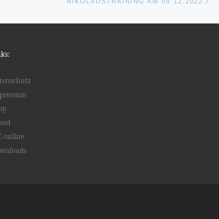
ISTE
NIKOLAUSTRAINING AM 09.12.2022
nks:
tenschutz
pressum
op
ond
C-online
wnloads