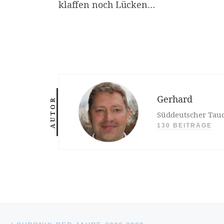
klaffen noch Lücken…
Gerhard
AUTOR
Süddeutscher Tauc
130 BEITRÄGE
Beitragsnavigation
Vorheriger Beitrag