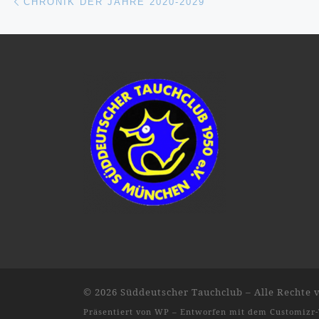
CHRONIK DER JAHRE 2020-2029
© 2026
Süddeutscher Tauchclub
– Alle Rechte 
Präsentiert von
WP
– Entworfen mit dem
Customizr