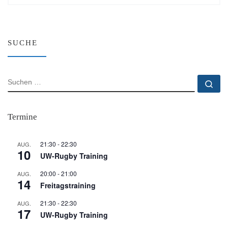
SUCHE
SUCHE
Su
Termine
21:30
-
22:30
AUG.
10
UW-Rugby Training
20:00
-
21:00
AUG.
14
Freitagstraining
21:30
-
22:30
AUG.
17
UW-Rugby Training