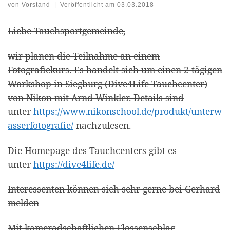
von
Vorstand
|
Veröffentlicht am
03.03.2018
Liebe Tauchsportgemeinde,
wir planen die Teilnahme an einem
Fotografiekurs. Es handelt sich um einen 2-tägigen
Workshop in Siegburg (Dive4Life Tauchcenter)
von Nikon mit Arnd Winkler. Details sind
unter
https://www.nikonschool.de/produkt/unterw
asserfotografie/
nachzulesen.
Die Homepage des Tauchcenters gibt es
unter
https://dive4life.de/
Interessenten können sich sehr gerne bei Gerhard
melden
Mit kameradschaftlichen Flossenschlag